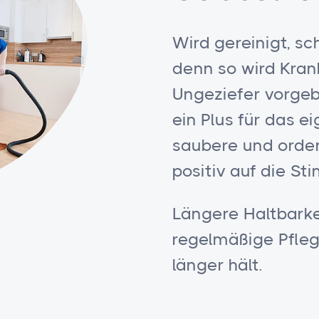
Wird gereinigt, sc
denn so wird Kran
Ungeziefer vorgeb
ein Plus für das e
saubere und orde
positiv auf die S
Längere Haltbark
regelmäßige Pflege
länger hält.